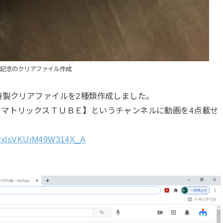
期記念のクリアファイル作成
特製クリアファイルを2種類作成しました。
マトリックスＴＵＢＥ】というチャンネルに動画を4点載せ
bgPxlsVKUrM49W314X_A